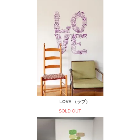
LOVE （ラブ）
SOLD OUT