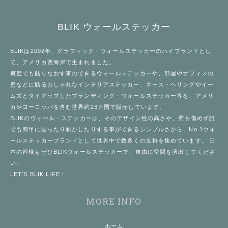
BLIK ウォールステッカー
BLIK
は2002年、
グラフィック・ウォールステッカー
のハイブランドとし
て、アメリカ西海岸で生まれました。
何度でも貼りなおす事のできる
ウォールステッカー
や、部屋やオフィスの
壁などに貼るおしゃれなインテリアステッカー、キース・ヘリングやイー
ムズとタイアップしたブランディング・ウォールステッカー等を、アメリ
カやヨーロッパを含む世界約23カ国で販売しています。
BLIK
のウォール・ステッカーは、そのデザイン性の高さや、壁を傷めず誰
でも簡単に貼ったり剥がしたりする事ができるシンプルさから、No.1
ウォ
ールステッカー
ブランドとして世界中で数多くの支持を集めています。 日
本の皆様もぜひ
BLIKウォールステッカー
で、自由に空間を演出してくださ
い。
LET'S BLIK LIFE !
MORE INFO
ホーム