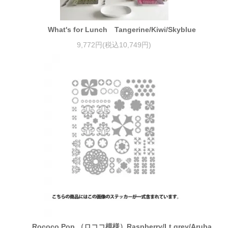
What's for Lunch Tangerine/Kiwi/Skyblue
9,772円(税込10,749円)
Rococo Pop （ロココ模様）Raspberry/Lt grey/Aruba