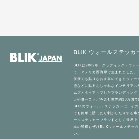
BLIK ウォールステッカ
BLIK
は2002年、
グラフィック・ウォ
て、アメリカ西海岸で生まれました。
何度でも貼りなおす事のできる
ウォー
壁などに貼るおしゃれなインテリアス
ムズとタイアップしたブランディング
カやヨーロッパを含む世界約23カ国
BLIK
のウォール・ステッカーは、その
でも簡単に貼ったり剥がしたりする事が
ールステッカー
ブランドとして世界中
本の皆様もぜひ
BLIKウォールステッカ
い。