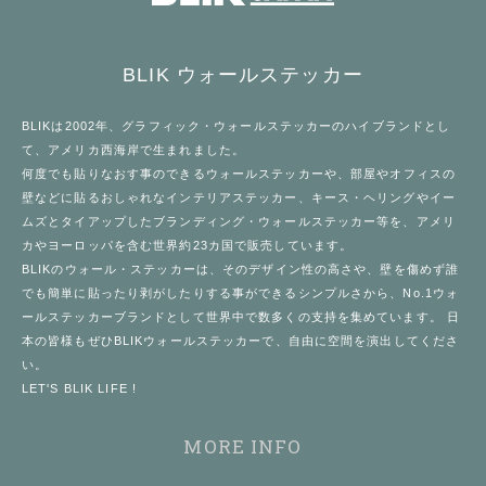
BLIK ウォールステッカー
BLIK
は2002年、
グラフィック・ウォールステッカー
のハイブランドとし
て、アメリカ西海岸で生まれました。
何度でも貼りなおす事のできる
ウォールステッカー
や、部屋やオフィスの
壁などに貼るおしゃれなインテリアステッカー、キース・ヘリングやイー
ムズとタイアップしたブランディング・ウォールステッカー等を、アメリ
カやヨーロッパを含む世界約23カ国で販売しています。
BLIK
のウォール・ステッカーは、そのデザイン性の高さや、壁を傷めず誰
でも簡単に貼ったり剥がしたりする事ができるシンプルさから、No.1
ウォ
ールステッカー
ブランドとして世界中で数多くの支持を集めています。 日
本の皆様もぜひ
BLIKウォールステッカー
で、自由に空間を演出してくださ
い。
LET'S BLIK LIFE !
MORE INFO